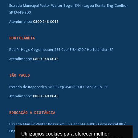
Estrada Municipal Pastor Walter Boger, S/N - Lagoa Bonita, Eng. Coelho -
SP, 13448-900
Atendimento:
0800 948 0048
HORTOLÂNDIA
Rua Pr. Hugo Gegembauer, 265 Cep 13184-010 / Hortolândia - SP
Atendimento:
0800 948 0048
SÃO PAULO
Estrada de Itapecerica, 5859 Cep 05858-001 / São Paulo - SP
Atendimento:
0800 948 0048
EDUCAÇÃO A DISTÂNCIA
Estrada Mun. Pr. Walter Boger, km 3,5 Cep 13448-900 - Caixa postal 88 /
Eng. Coelho – SP
Utilizamos cookies para oferecer melhor
Utilizamos cookies para oferecer melhor