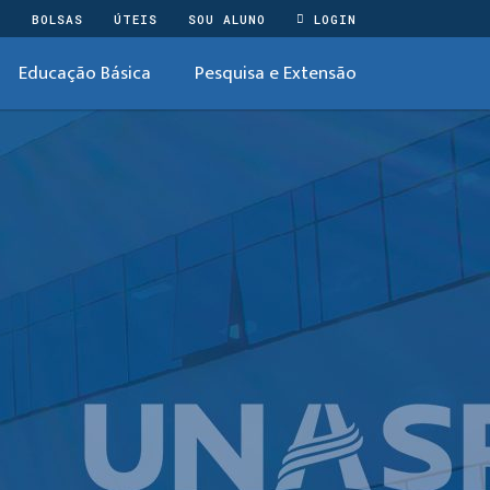
O
BOLSAS
ÚTEIS
SOU ALUNO
LOGIN
Educação Básica
Pesquisa e Extensão