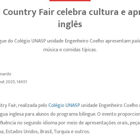
l Country Fair celebra cultura e a
inglês
ngue do Colégio UNASP unidade Engenheiro Coelho apresentam paí
música e comidas típicas.
ernardo
out 2025, 14h51
try Fair, realizada pelo
Colégio UNASP
unidade Engenheiro Coelho
íngua inglesa para alunos do programa bilíngue. O evento proporci
luência no segundo idioma por meio de apresentações orais, peças
a, Estados Unidos, Brasil, Turquia e outros.