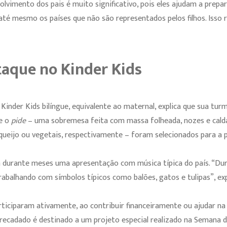
lvimento dos pais é muito significativo, pois eles ajudam a prepa
até mesmo os países que não são representados pelos filhos. Isso 
aque no Kinder Kids
 Kinder Kids bilíngue, equivalente ao maternal, explica que sua tur
e o
pide
– uma sobremesa feita com massa folheada, nozes e cald
ueijo ou vegetais, respectivamente – foram selecionados para a 
am durante meses uma apresentação com música típica do país. “D
trabalhando com símbolos típicos como balões, gatos e tulipas”, ex
rticiparam ativamente, ao contribuir financeiramente ou ajudar n
rrecadado é destinado a um projeto especial realizado na Semana