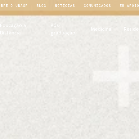
OBRE O UNASP
BLOG
NOTÍCIAS
COMUNICADOS
EU APOI
Educação a
Pós-
Medicina
Reside
Distância
graduação