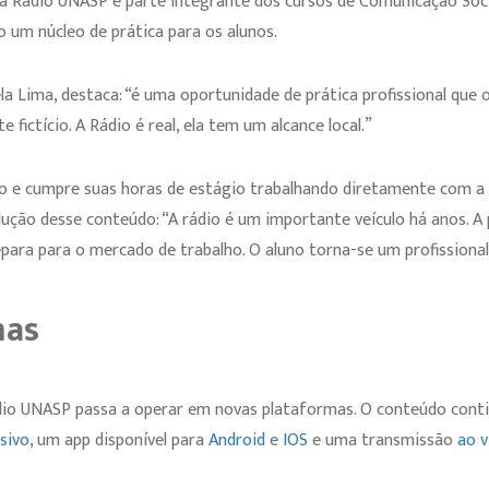
 a Rádio UNASP é parte integrante dos cursos de Comunicação Soc
 um núcleo de prática para os alunos.
a Lima, destaca: “é uma oportunidade de prática profissional que 
ictício. A Rádio é real, ela tem um alcance local.”
mo e cumpre suas horas de estágio trabalhando diretamente com a 
dução desse conteúdo: “A rádio é um importante veículo há anos. A
para para o mercado de trabalho. O aluno torna-se um profissiona
mas
o UNASP passa a operar em novas plataformas. O conteúdo continu
usivo
, um app disponível para
Android
e
IOS
e uma transmissão
ao v