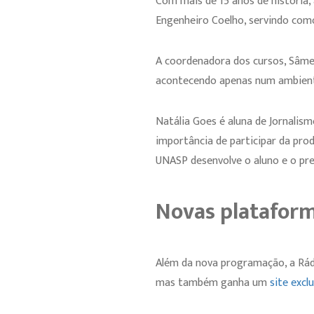
Com mais de 15 anos de história,
Engenheiro Coelho, servindo como
A coordenadora dos cursos, Sâmel
acontecendo apenas num ambiente f
Natália Goes é aluna de Jornalis
importância de participar da pro
UNASP desenvolve o aluno e o pre
Novas platafor
Além da nova programação, a Rádi
mas também ganha um
site excl