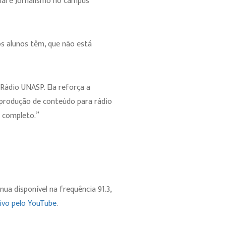
ial e Jornalismo no campus
os alunos têm, que não está
Rádio UNASP. Ela reforça a
 produção de conteúdo para rádio
l completo.”
a disponível na frequência 91.3,
ivo pelo YouTube
.