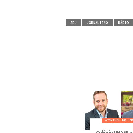
ABJ
JORNALISMO
RÁDIO
ACONTECE NO UN
Colégio UNASP a