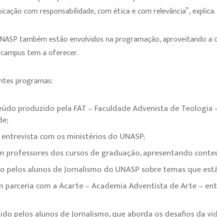
cação com responsabilidade, com ética e com relevância”, explica.
 UNASP também estão envolvidos na programação, aproveitando a o
 campus tem a oferecer.
ntes programas:
údo produzido pela FAT – Faculdade Advenista de Teologia 
de;
entrevista com os ministérios do UNASP;
m professores dos cursos de graduação, apresentando conteú
to pelos alunos de Jornalismo do UNASP sobre temas que es
 parceria com a Acarte – Academia Adventista de Arte – ent
o pelos alunos de Jornalismo, que aborda os desafios da vid