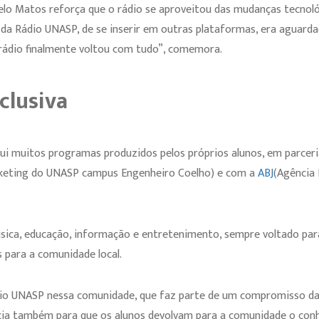
elo Matos reforça que o rádio se aproveitou das mudanças tecnol
da Rádio UNASP, de se inserir em outras plataformas, era aguardad
 rádio finalmente voltou com tudo”, comemora.
clusiva
lui muitos programas produzidos pelos próprios alunos, em parce
keting do UNASP campus Engenheiro Coelho) e com a
ABJ
(Agência 
ica, educação, informação e entretenimento, sempre voltado para
para a comunidade local.
io UNASP nessa comunidade, que faz parte de um compromisso da i
ia também para que os alunos devolvam para a comunidade o conh