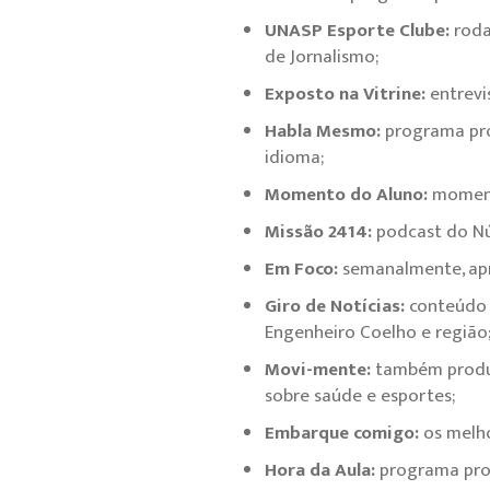
UNASP Esporte Clube:
roda
de Jornalismo;
Exposto na Vitrine:
entrevi
Habla Mesmo:
programa pro
idioma;
Momento do Aluno:
moment
Missão 2414:
podcast do Núc
Em Foco:
semanalmente, apr
Giro de Notícias:
conteúdo j
Engenheiro Coelho e região
Movi-mente:
também produz
sobre saúde e esportes;
Embarque comigo:
os melho
Hora da Aula:
programa prod