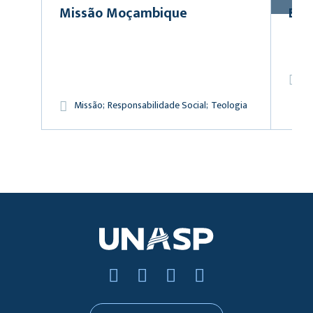
Missão Moçambique
Esp
A
M
Missão
Responsabilidade Social
Teologia
Re