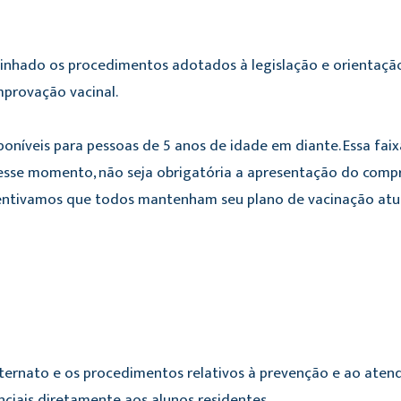
linhado os procedimentos adotados à legislação e orientaç
mprovação vacinal.
oníveis para pessoas de 5 anos de idade em diante. Essa fai
 nesse momento, não seja obrigatória a apresentação do comp
centivamos que todos mantenham seu plano de vacinação atua
internato e os procedimentos relativos à prevenção e ao ate
nciais diretamente aos alunos residentes.