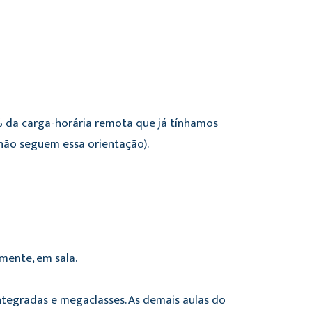
0% da carga-horária remota que já tínhamos
, não seguem essa orientação).
lmente, em sala.
integradas e megaclasses. As demais aulas do