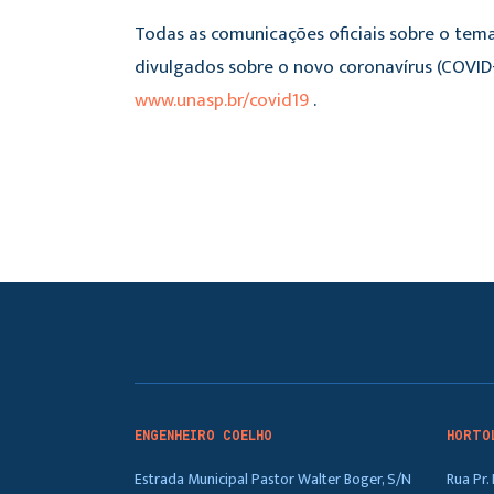
Todas as comunicações oficiais sobre o tema
divulgados sobre o novo coronavírus (COVID-
www.unasp.br/covid19
.
ENGENHEIRO COELHO
HORTO
Estrada Municipal Pastor Walter Boger, S/N
Rua Pr