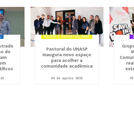
A
MISSÃO E ESPIRITUALIDADE
strado
Grupo
Pastoral do UNASP
ão do
M
inaugura novo espaço
zam
Comun
para acolher a
 em
rea
comunidade acadêmica
íficos
ext
026
06 de agosto 2026
05