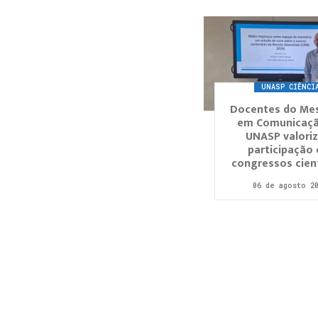
UNASP CIÊNCI
Docentes do Me
em Comunicaç
UNASP valori
participação
congressos cient
06 de agosto 2