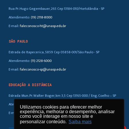
Rua Pr. Hugo Gegembauer, 265 Cep 13184-010/Hortolândia - SP
Atendimento:
(19) 2118-8000
E-mail:
faleconosco-ht@unasp.edu.br
SÃO PAULO
Estrada de Itapecerica, 5859 Cep 05858-001/São Paulo - SP
Atendimento:
(11) 2128-6000
E-mail:
faleconosco-sp@unasp.edu.br
EDUCAÇÃO A DISTÂNCIA
Estrada Mun. Pr. Walter Boger, km 3,5 Cep 13165-000 / Eng. Coelho – SP
Atendimento:
(019) 3858-5100 / 0800-770-0323
Utilizamos cookies para oferecer melhor
experiência, melhorar o desempenho, analisar
E-mail:
ead@unasp.br
como você interage em nosso site e
personalizar conteúdo.
Saiba mais
1