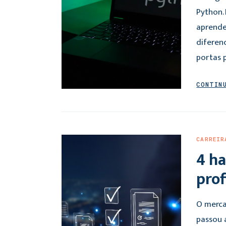
Python. 
aprende
diferenc
portas 
CONTIN
CARREIR
4 ha
prof
O merca
passou 