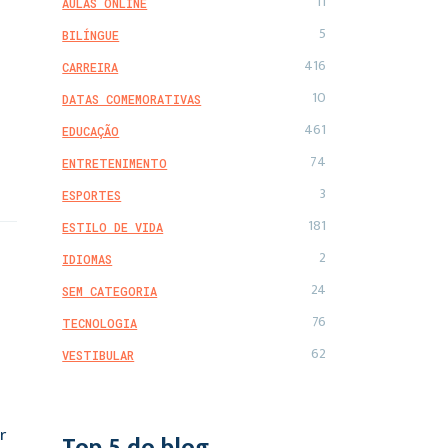
11
AULAS ONLINE
5
BILÍNGUE
416
CARREIRA
10
DATAS COMEMORATIVAS
461
EDUCAÇÃO
74
ENTRETENIMENTO
3
ESPORTES
181
ESTILO DE VIDA
2
IDIOMAS
24
SEM CATEGORIA
76
TECNOLOGIA
62
VESTIBULAR
r
Top 5 do blog