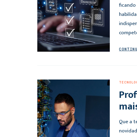
ficando 
habilid
indispe
competê
CONTIN
TECNOLO
Prof
mai
Que a t
novidad