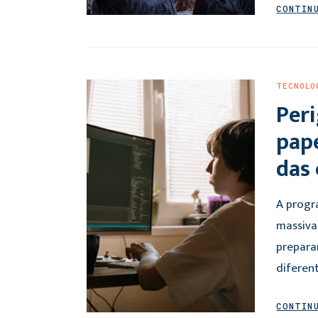
CONTIN
TECNOLO
Peri
pap
das 
A progr
massiva
prepara
diferen
CONTIN