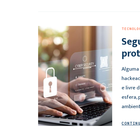
TECNOLO
Segu
prot
Alguma 
hackead
e livre
esfera,
ambient
CONTIN