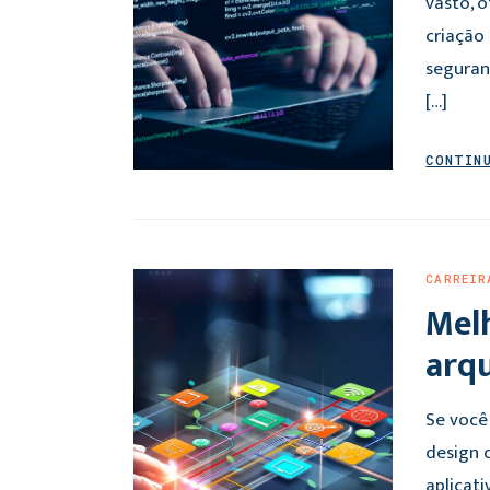
vasto, 
criação
seguran
[…]
CONTIN
CARREIR
Melh
arq
Se você
design 
aplicati