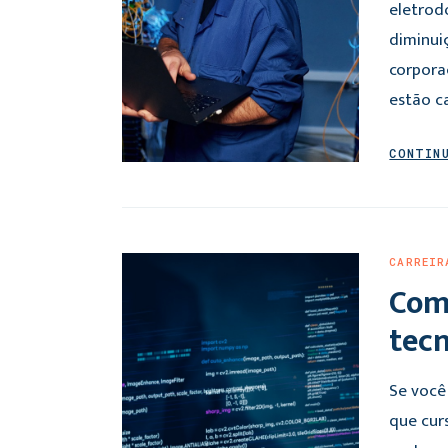
eletrod
diminui
corpora
estão ca
CONTIN
CARREIR
Com
tecn
Se você
que cur