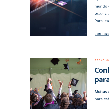
mundo d
essencia
Para iss
CONTIN
TECNOLO
Con
para
Muitas v
para es