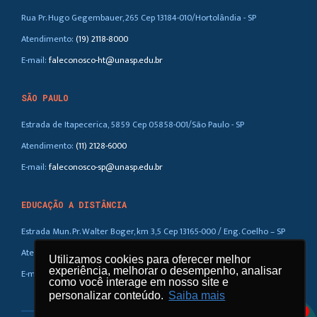
Rua Pr. Hugo Gegembauer, 265 Cep 13184-010/Hortolândia - SP
Atendimento:
(19) 2118-8000
E-mail:
faleconosco-ht@unasp.edu.br
SÃO PAULO
Estrada de Itapecerica, 5859 Cep 05858-001/São Paulo - SP
Atendimento:
(11) 2128-6000
E-mail:
faleconosco-sp@unasp.edu.br
EDUCAÇÃO A DISTÂNCIA
Estrada Mun. Pr. Walter Boger, km 3,5 Cep 13165-000 / Eng. Coelho – SP
Atendimento:
(019) 3858-5100 / 0800-770-0323
Utilizamos cookies para oferecer melhor
experiência, melhorar o desempenho, analisar
E-mail:
ead@unasp.br
como você interage em nosso site e
personalizar conteúdo.
Saiba mais
1