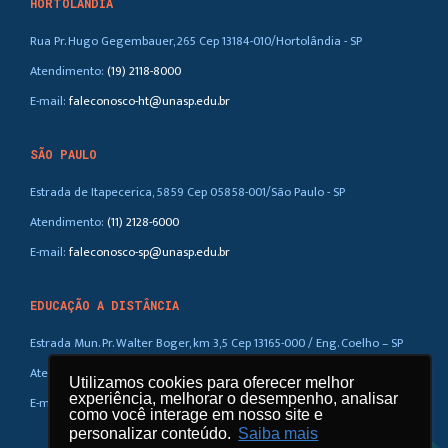
HORTOLÂNDIA
Rua Pr. Hugo Gegembauer, 265 Cep 13184-010/Hortolândia - SP
Atendimento:
(19) 2118-8000
E-mail:
faleconosco-ht@unasp.edu.br
SÃO PAULO
Estrada de Itapecerica, 5859 Cep 05858-001/São Paulo - SP
Atendimento:
(11) 2128-6000
E-mail:
faleconosco-sp@unasp.edu.br
EDUCAÇÃO A DISTÂNCIA
Estrada Mun. Pr. Walter Boger, km 3,5 Cep 13165-000 / Eng. Coelho – SP
Atendimento:
(019) 3858-5100 / 0800-770-0323
Utilizamos cookies para oferecer melhor
experiência, melhorar o desempenho, analisar
E-mail:
ead@unasp.br
como você interage em nosso site e
personalizar conteúdo.
Saiba mais