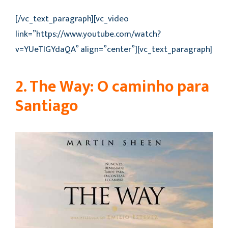
[/vc_text_paragraph][vc_video
link=”https://www.youtube.com/watch?
v=YUeTIGYdaQA” align=”center”][vc_text_paragraph]
2. The Way: O caminho para
Santiago