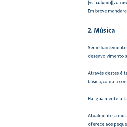
[vc_column][vc_ne
Em breve mandarem
2. Música
Semelhantemente ao
desenvolvimento so
Através destes é 
básica, como a co
Há igualmente o f
Atualmente, a musi
oferece aos pequen