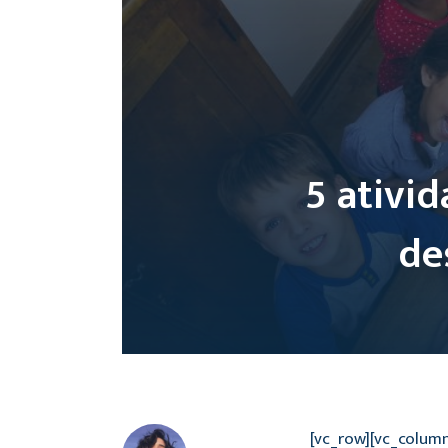
5 ativi
de
[vc_row][vc_colum