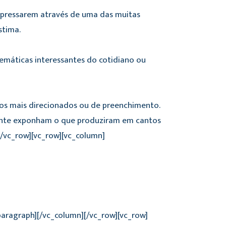
expressarem através de uma das muitas
stima.
 temáticas interessantes do cotidiano ou
hos mais direcionados ou de preenchimento.
mente exponham o que produziram em cantos
[/vc_row][vc_row][vc_column]
_paragraph][/vc_column][/vc_row][vc_row]