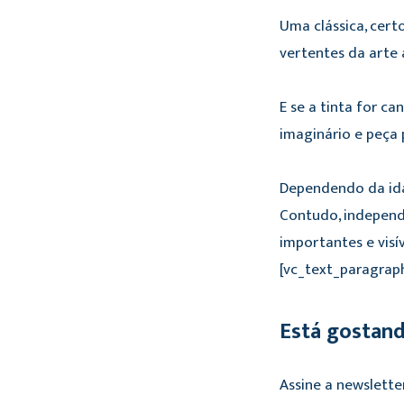
Uma clássica, cert
vertentes da arte
E se a tinta for c
imaginário e peça 
Dependendo da idad
Contudo, independ
importantes e visív
[vc_text_paragrap
Está gostan
Assine a newslette