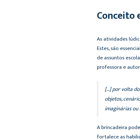
Conceito 
As atividades lúdi
Estes, são essenci
de assuntos escol
professora e auto
[…] por volta do
objetos, cenár
imaginárias ou 
A brincadeira pode
fortalece as habil