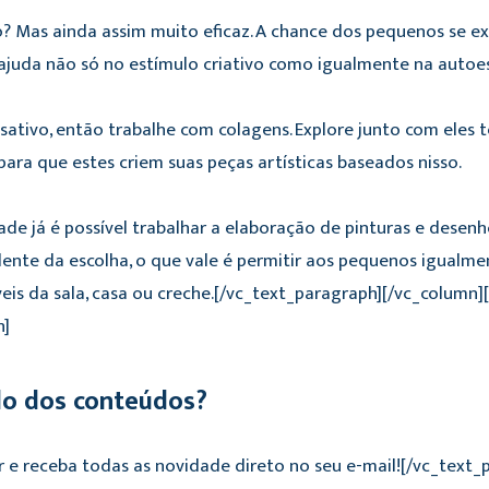
o? Mas ainda assim muito eficaz. A chance dos pequenos se 
 ajuda não só no estímulo criativo como igualmente na autoe
ansativo, então trabalhe com colagens. Explore junto com eles
para que estes criem suas peças artísticas baseados nisso.
e já é possível trabalhar a elaboração de pinturas e desen
ente da escolha, o que vale é permitir aos pequenos igual
eis da sala, casa ou creche.
[/vc_text_paragraph][/vc_column]
h]
do dos conteúdos?
r e receba todas as novidade direto no seu e-mail![/vc_text