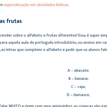
 em
especialização em atividades lúdicas
.
as frutas
render sobre o alfabeto e frutas diferentes! Essa é super simp
 para aquela aula de português introdutório, ou ensino em ca
, as letras que compõem o alfabeto e pedir que os alunos fa
A – abacate;
B – banana;
C – caju;
D – damasco;
alar MUITO e rirem com seus amiguinhos, as crianças vão gan