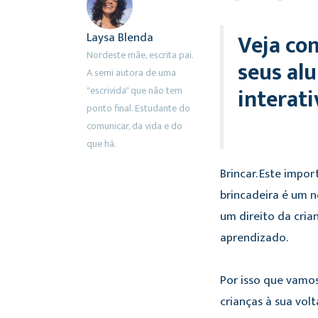
Veja co
Laysa Blenda
Nordeste mãe, escrita pai.
seus alu
A semi autora de uma
interati
"escrivida" que não tem
ponto final. Estudante do
comunicar, da vida e do
que há.
Brincar. Este imp
brincadeira é um 
um direito da cria
aprendizado.
Por isso que vamos
crianças à sua volt