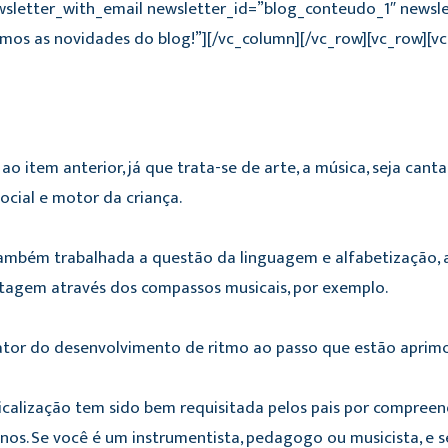
wsletter_with_email newsletter_id=”blog_conteudo_1″ newsle
os as novidades do blog!”][/vc_column][/vc_row][vc_row][v
 item anterior, já que trata-se de arte, a música, seja cant
cial e motor da criança.
também trabalhada a questão da linguagem e alfabetização, 
ntagem através dos compassos musicais, por exemplo.
ator do desenvolvimento de ritmo ao passo que estão aprim
calização tem sido bem requisitada pelos pais por compreende
os. Se você é um instrumentista, pedagogo ou musicista, e se