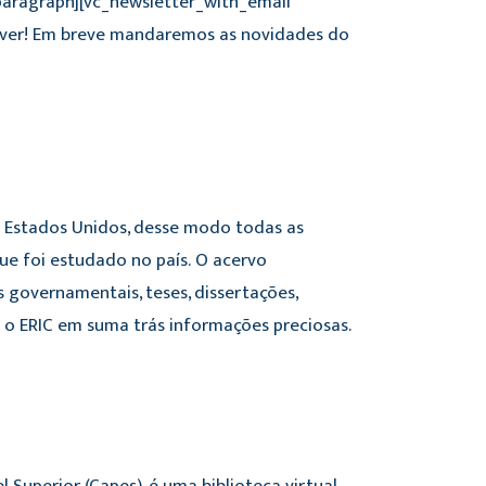
_paragraph][vc_newsletter_with_email
ever! Em breve mandaremos as novidades do
 Estados Unidos, desse modo todas as
ue foi estudado no país. O acervo
s governamentais, teses, dissertações,
iro o ERIC em suma trás informações preciosas.