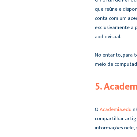
O Portal de Periód
que reúne e disponi
conta com um acerv
exclusivamente a p
audiovisual.
No entanto, para t
meio de computador
5. Academ
O
Academia.edu
nã
compartilhar artig
informações nele, 