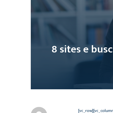
8 sites e bus
[vc_row][vc_colum