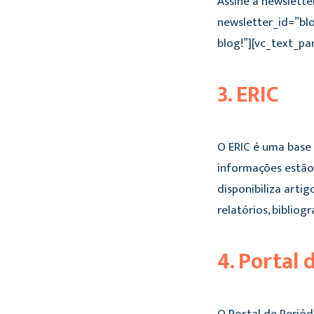
Assine a newslette
newsletter_id=”bl
blog!”][vc_text_pa
3. ERIC
O ERIC é uma base
informações estão 
disponibiliza arti
relatórios, bibliog
4. Portal 