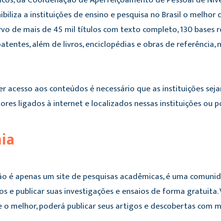
icos, da Coordenação de Aperfeiçoamento de Pessoal de Nível 
biliza a instituições de ensino e pesquisa no Brasil o melhor d
o de mais de 45 mil títulos com texto completo, 130 bases re
atentes, além de livros, enciclopédias e obras de referência, 
er acesso aos conteúdos é necessário que as instituições seja
es ligados à internet e localizados nessas instituições ou p
ia
o é apenas um site de pesquisas acadêmicas, é uma comuni
os e publicar suas investigações e ensaios de forma gratuit
e o melhor, poderá publicar seus artigos e descobertas com 