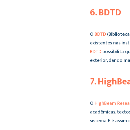
6. BDTD
O
BDTD
(Biblioteca
existentes nas inst
BDTD
possibilita q
exterior, dando mai
7. HighB
O
HighBeam Resea
acadêmicas, texto
sistema. E é assim