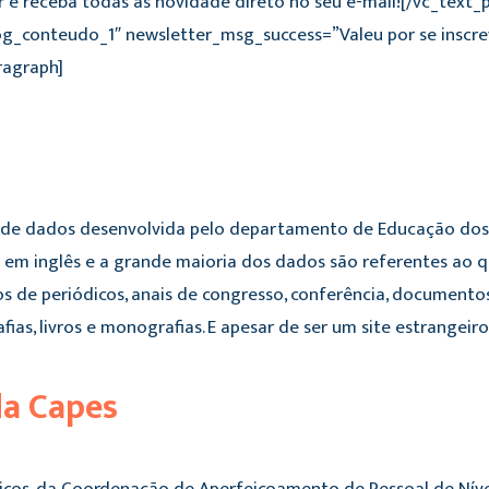
r e receba todas as novidade direto no seu e-mail![/vc_text
og_conteudo_1″ newsletter_msg_success=”Valeu por se inscr
ragraph]
 de dados desenvolvida pelo departamento de Educação dos
em inglês e a grande maioria dos dados são referentes ao q
gos de periódicos, anais de congresso, conferência, documento
rafias, livros e monografias. E apesar de ser um site estrange
da Capes