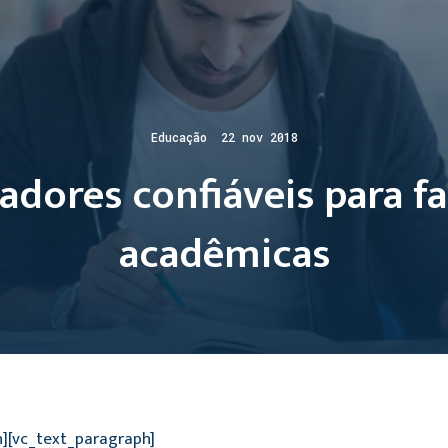
Educação 22 nov 2018
cadores confiáveis para f
acadêmicas
n][vc_text_paragraph]