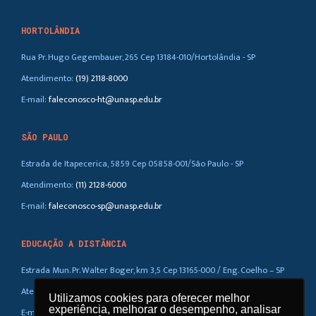
HORTOLÂNDIA
Rua Pr. Hugo Gegembauer, 265 Cep 13184-010/Hortolândia - SP
Atendimento:
(19) 2118-8000
E-mail:
faleconosco-ht@unasp.edu.br
SÃO PAULO
Estrada de Itapecerica, 5859 Cep 05858-001/São Paulo - SP
Atendimento:
(11) 2128-6000
E-mail:
faleconosco-sp@unasp.edu.br
EDUCAÇÃO A DISTÂNCIA
Estrada Mun. Pr. Walter Boger, km 3,5 Cep 13165-000 / Eng. Coelho – SP
Atendimento:
(019) 3858-5100 / 0800-770-0323
Utilizamos cookies para oferecer melhor
experiência, melhorar o desempenho, analisar
E-mail:
ead@unasp.br