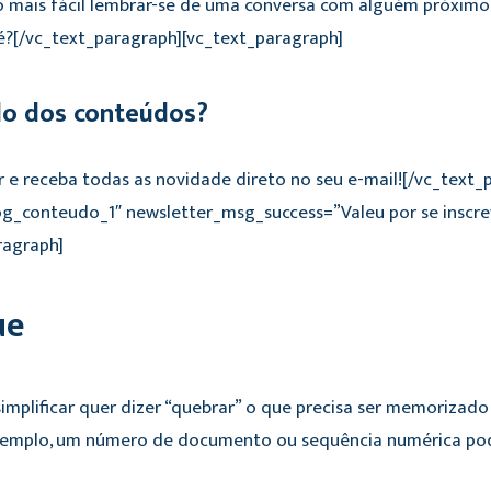
to mais fácil lembrar-se de uma conversa com alguém próxi
é?[/vc_text_paragraph][vc_text_paragraph]
do dos conteúdos?
r e receba todas as novidade direto no seu e-mail![/vc_text
og_conteudo_1″ newsletter_msg_success=”Valeu por se inscr
ragraph]
ue
implificar quer dizer “quebrar” o que precisa ser memoriza
xemplo, um número de documento ou sequência numérica pode 