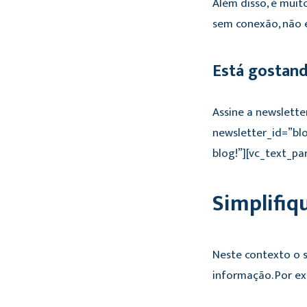
Além disso, é mui
sem conexão, não 
Está gostan
Assine a newslette
newsletter_id=”bl
blog!”][vc_text_pa
Simplifiq
Neste contexto o s
informação. Por e