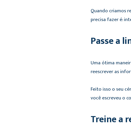
Quando criamos rel
precisa fazer é: i
Passe a l
Uma ótima maneira 
reescrever as inf
Feito isso o seu c
você escreveu o co
Treine a 