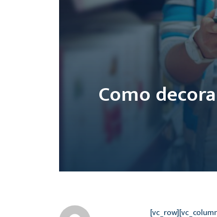
Como decorar
[vc_row][vc_colum