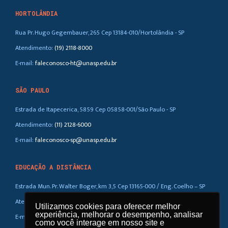
HORTOLÂNDIA
Rua Pr. Hugo Gegembauer, 265 Cep 13184-010/Hortolândia - SP
Atendimento:
(19) 2118-8000
E-mail:
faleconosco-ht@unasp.edu.br
SÃO PAULO
Estrada de Itapecerica, 5859 Cep 05858-001/São Paulo - SP
Atendimento:
(11) 2128-6000
E-mail:
faleconosco-sp@unasp.edu.br
EDUCAÇÃO A DISTÂNCIA
Estrada Mun. Pr. Walter Boger, km 3,5 Cep 13165-000 / Eng. Coelho – SP
Atendimento:
(019) 3858-5100 / 0800-770-0323
Utilizamos cookies para oferecer melhor
experiência, melhorar o desempenho, analisar
E-mail:
ead@unasp.br
como você interage em nosso site e