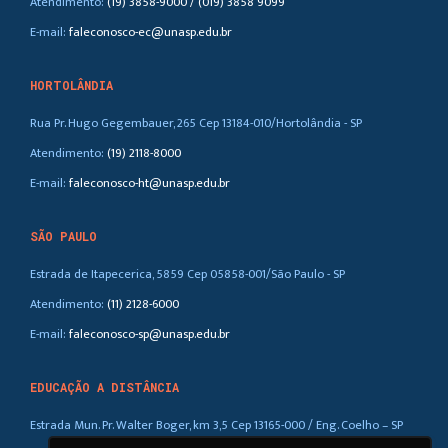
Atendimento:
(19) 3858-9000 / (019) 3858 9099
E-mail:
faleconosco-ec@unasp.edu.br
HORTOLÂNDIA
Rua Pr. Hugo Gegembauer, 265 Cep 13184-010/Hortolândia - SP
Atendimento:
(19) 2118-8000
E-mail:
faleconosco-ht@unasp.edu.br
SÃO PAULO
Estrada de Itapecerica, 5859 Cep 05858-001/São Paulo - SP
Atendimento:
(11) 2128-6000
E-mail:
faleconosco-sp@unasp.edu.br
EDUCAÇÃO A DISTÂNCIA
Estrada Mun. Pr. Walter Boger, km 3,5 Cep 13165-000 / Eng. Coelho – SP