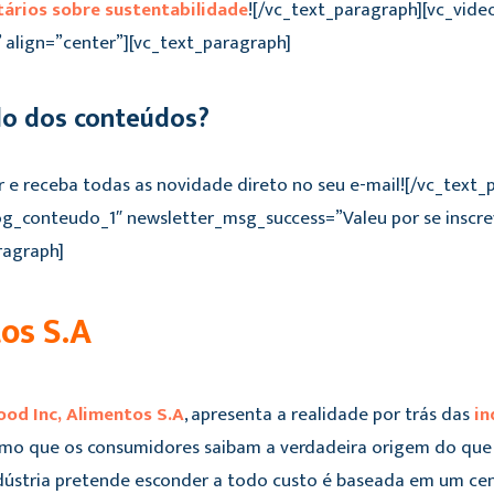
ários sobre sustentabilidade
![/vc_text_paragraph][vc_vid
lign=”center”][vc_text_paragraph]
do dos conteúdos?
r e receba todas as novidade direto no seu e-mail![/vc_text
og_conteudo_1″ newsletter_msg_success=”Valeu por se inscr
ragraph]
tos S.A
ood Inc, Alimentos S.A
, apresenta a realidade por trás das
in
imo que os consumidores saibam a verdadeira origem do que
dústria pretende esconder a todo custo é baseada em um cen