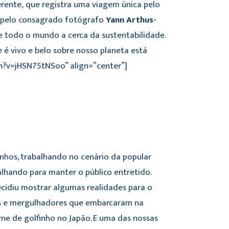
ente, que registra uma viagem única pelo
a, pelo consagrado fotógrafo
Yann Arthus-
de todo o mundo a cerca da sustentabilidade.
 é vivo e belo sobre nosso planeta está
ch?v=jHSN75tNSoo” align=”center”]
inhos, trabalhando no cenário da popular
balhando para manter o público entretido.
ecidiu mostrar algumas realidades para o
astas e mergulhadores que embarcaram na
ne de golfinho no Japão. E uma das nossas