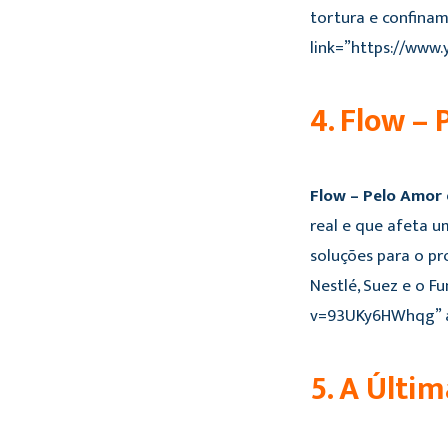
tortura e confina
link=”https://www
4. Flow –
Flow – Pelo Amor
real e que afeta 
soluções para o pr
Nestlé, Suez e o F
v=93UKy6HWhqg” al
5. A Últi