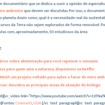
 documentário que se dedica a ouvir a opinião de especialis
eio ambiente
que devem ser discutidas. Por isso, o document
planeta. Assim como, qual é a necessidade real da sustentab
cursos da Terra não sejam explorados de forma renovável. Po
stas com, aproximadamente, 50 estudiosos da área.
:
rios sobre alimentação para você repensar o consumo
os para quem ama a natureza, disponíveis na Netflix
NASP, um projeto voltado para ações a favor do meio amb
icas: descubra as principais áreas de atuação do biólogo
ph][vc_video link=”https://www.youtube.com/watch?v=t2FNafk
h]Fontes:
Cinema10
,
GGN
[/vc_text_paragraph][vc_text_parag