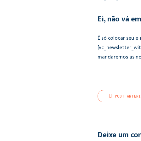
Ei, não vá e
É só colocar seu e
[vc_newsletter_wi
mandaremos as nov
POST
ANTERI
Deixe um co