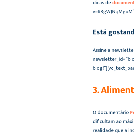
dicas de
document
v=R3gWJNqMguM” a
Está gostan
Assine a newslette
newsletter_id=”bl
blog!”][vc_text_pa
3. Alimen
O documentário
F
dificultam ao máx
realidade que a in