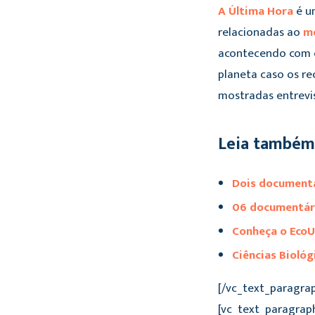
A Última Hora
é um
relacionadas ao
m
acontecendo com o 
planeta caso os re
mostradas entrevi
Leia também
Dois documentá
06 documentári
Conheça o EcoU
Ciências Biológ
[/vc_text_paragra
[vc_text_paragrap