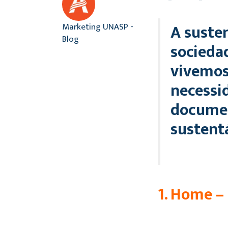
A suste
Marketing UNASP -
Blog
socieda
vivemos
necessid
documen
sustentá
1. Home –