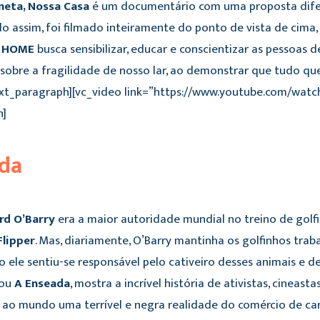
neta, Nossa Casa
é um documentário com uma proposta difer
do assim, foi filmado inteiramente do ponto de vista de cim
,
HOME
busca sensibilizar, educar e conscientizar as pessoas 
sobre a fragilidade de nosso lar, ao demonstrar que tudo que
text_paragraph][vc_video link=”https://www.youtube.com/wat
h]
da
rd O’Barry
era a maior autoridade mundial no treino de golf
Flipper
. Mas, diariamente, O’Barry mantinha os golfinhos tra
 ele sentiu-se responsável pelo cativeiro desses animais e d
 ou
A Enseada
, mostra a incrível história de ativistas, cine
 ao mundo uma terrível e negra realidade do comércio de car