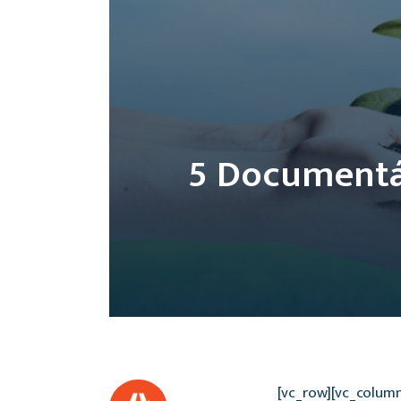
5 Documentár
[vc_row][vc_colum