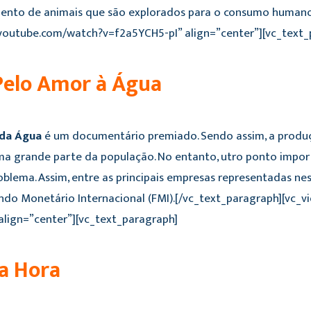
mento de animais que são explorados para o consumo humano
.youtube.com/watch?v=f2a5YCH5-pI” align=”center”][vc_text_
 Pelo Amor à Água
 da Água
é um documentário premiado. Sendo assim, a produç
uma grande parte da população. No entanto, utro ponto impo
oblema. Assim, entre as principais empresas representadas n
undo Monetário Internacional (FMI).[/vc_text_paragraph][vc_
ign=”center”][vc_text_paragraph]
ma Hora