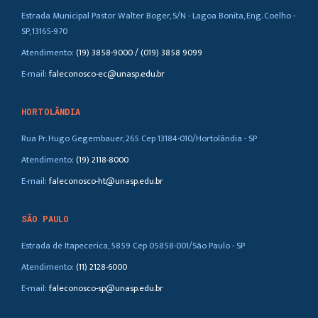
Estrada Municipal Pastor Walter Boger, S/N - Lagoa Bonita, Eng. Coelho -
SP, 13165-970
Atendimento:
(19) 3858-9000 / (019) 3858 9099
E-mail:
faleconosco-ec@unasp.edu.br
HORTOLÂNDIA
Rua Pr. Hugo Gegembauer, 265 Cep 13184-010/Hortolândia - SP
Atendimento:
(19) 2118-8000
E-mail:
faleconosco-ht@unasp.edu.br
SÃO PAULO
Estrada de Itapecerica, 5859 Cep 05858-001/São Paulo - SP
Atendimento:
(11) 2128-6000
E-mail:
faleconosco-sp@unasp.edu.br