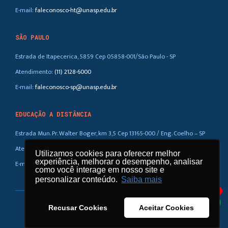
E-mail:
faleconosco-ht@unasp.edu.br
SÃO PAULO
Estrada de Itapecerica, 5859 Cep 05858-001/São Paulo - SP
Atendimento:
(11) 2128-6000
E-mail:
faleconosco-sp@unasp.edu.br
EDUCAÇÃO A DISTÂNCIA
Estrada Mun. Pr. Walter Boger, km 3,5 Cep 13165-000 / Eng. Coelho – SP
Atendimento:
(019) 3858-5100 / 0800-770-0323
Utilizamos cookies para oferecer melhor
experiência, melhorar o desempenho, analisar
E-mail:
ead@unasp.br
como você interage em nosso site e
personalizar conteúdo.
Saiba mais
1
Recusar Cookies
Aceitar Cookies