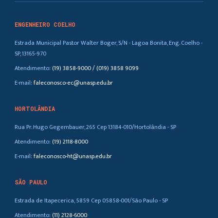
ENGENHEIRO COELHO
Estrada Municipal Pastor Walter Boger, S/N - Lagoa Bonita, Eng. Coelho -
SP, 13165-970
Atendimento:
(19) 3858-9000 / (019) 3858 9099
E-mail:
faleconosco-ec@unasp.edu.br
HORTOLÂNDIA
Rua Pr. Hugo Gegembauer, 265 Cep 13184-010/Hortolândia - SP
Atendimento:
(19) 2118-8000
E-mail:
faleconosco-ht@unasp.edu.br
SÃO PAULO
Estrada de Itapecerica, 5859 Cep 05858-001/São Paulo - SP
Atendimento:
(11) 2128-6000