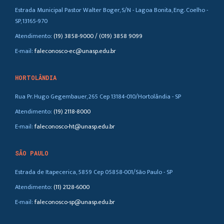
Estrada Municipal Pastor Walter Boger, S/N - Lagoa Bonita, Eng. Coelho -
SP, 13165-970
Atendimento:
(19) 3858-9000 / (019) 3858 9099
E-mail:
faleconosco-ec@unasp.edu.br
HORTOLÂNDIA
Rua Pr. Hugo Gegembauer, 265 Cep 13184-010/Hortolândia - SP
Atendimento:
(19) 2118-8000
E-mail:
faleconosco-ht@unasp.edu.br
SÃO PAULO
Estrada de Itapecerica, 5859 Cep 05858-001/São Paulo - SP
Atendimento:
(11) 2128-6000
E-mail:
faleconosco-sp@unasp.edu.br