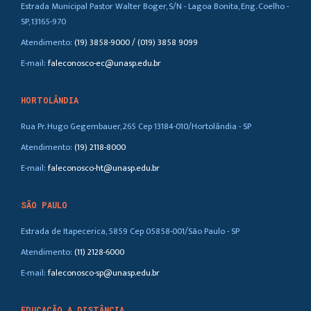
Estrada Municipal Pastor Walter Boger, S/N - Lagoa Bonita, Eng. Coelho -
SP, 13165-970
Atendimento:
(19) 3858-9000 / (019) 3858 9099
E-mail:
faleconosco-ec@unasp.edu.br
HORTOLÂNDIA
Rua Pr. Hugo Gegembauer, 265 Cep 13184-010/Hortolândia - SP
Atendimento:
(19) 2118-8000
E-mail:
faleconosco-ht@unasp.edu.br
SÃO PAULO
Estrada de Itapecerica, 5859 Cep 05858-001/São Paulo - SP
Atendimento:
(11) 2128-6000
E-mail:
faleconosco-sp@unasp.edu.br
EDUCAÇÃO A DISTÂNCIA