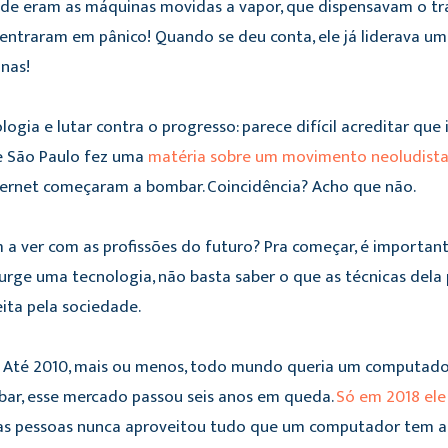
dade eram as máquinas movidas a vapor, que dispensavam o tr
entraram em pânico! Quando se deu conta, ele já liderava um
nas!
gia e lutar contra o progresso: parece difícil acreditar que i
de São Paulo fez uma
matéria sobre um movimento neoludista
ternet começaram a bombar. Coincidência? Acho que não.
m a ver com as profissões do futuro? Pra começar, é importa
rge uma tecnologia, não basta saber o que as técnicas dela po
ita pela sociedade.
Até 2010, mais ou menos, todo mundo queria um computado
r, esse mercado passou seis anos em queda.
Só em 2018 ele
das pessoas nunca aproveitou tudo que um computador tem a