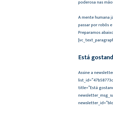
poderosa nas mãos 
A mente humana já 
passar por robôs e
Preparamos abaixo
[vc_text_paragrap
Está gostan
Assine a newslette
list_id=”47b58773
title=”Está gostan
newsletter_msg_su
newsletter_id=”bl