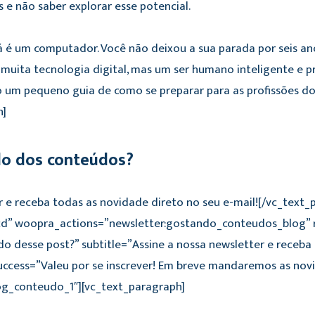
e não saber explorar esse potencial.
é um computador. Você não deixou a sua parada por seis anos
 muita tecnologia digital, mas um ser humano inteligente e p
 um pequeno guia de como se preparar para as profissões do
h]
do dos conteúdos?
r e receba todas as novidade direto no seu e-mail![/vc_text
cd” woopra_actions=”newsletter:gostando_conteudos_blog”
do desse post?” subtitle=”Assine a nossa newsletter e receb
ccess=”Valeu por se inscrever! Em breve mandaremos as novi
og_conteudo_1″][vc_text_paragraph]