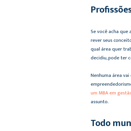
Profissõe
Se você acha que a
rever seus concei
qual área quer tr
decidiu, pode ter 
Nenhuma área vai d
empreendedorismo 
um MBA em gestão
assunto.
Todo mun