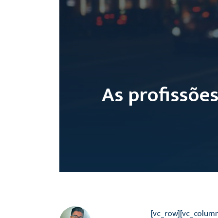
As profissões
[vc_row][vc_colum