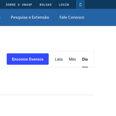
SOBRE O UNASP
BOLSAS
LOGIN
o
Pesquisa e Extensão
Fale Conosco
Navegação
Encontre Eventos
Lista
Mês
do
Dia
visual
Evento