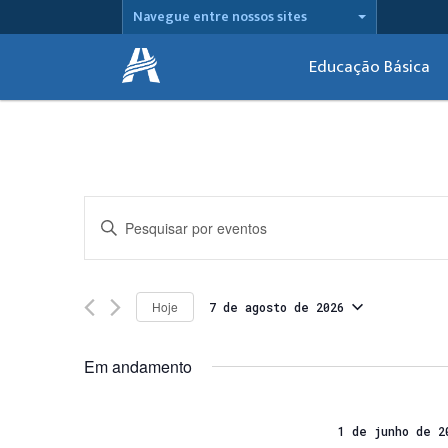
Navegue entre nossos sites
Educação Básica
Pesquisa
Digite
e
a
palavra-
navegação
chave.
Hoje
7 de agosto de 2026
de
Pesquisa
Selecione
Eventos
a
visuais
pela
Em andamento
data.
palavra-
de
chave.
Eventos
1 de junho de 2