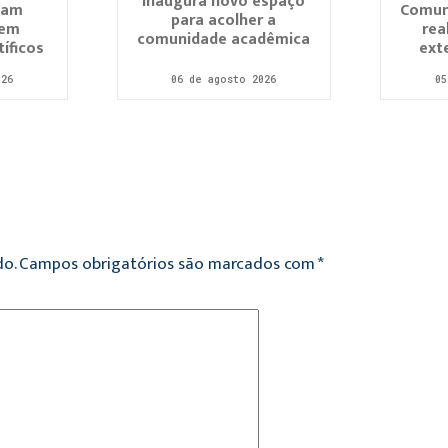
inaugura novo espaço
zam
Comun
para acolher a
 em
rea
comunidade acadêmica
íficos
ext
026
06 de agosto 2026
05
o.
Campos obrigatórios são marcados com
*