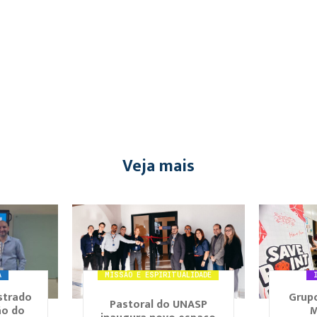
Veja mais
A
MISSÃO E ESPIRITUALIDADE
strado
Grupo
Pastoral do UNASP
ão do
M