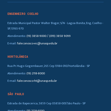
ENGENHEIRO COELHO
Estrada Municipal Pastor Walter Boger, S/N - Lagoa Bonita, Eng. Coelho -
SP, 13165-970
Atendimento:
(19) 3858-9000 / (019) 3858 9099
E-mail:
faleconosco-ec@unasp.edu.br
HORTOLÂNDIA
Rua Pr. Hugo Gegembauer, 265 Cep 13184-010/Hortolândia - SP
Atendimento:
(19) 2118-8000
E-mail:
faleconosco-ht@unasp.edu.br
SÃO PAULO
Estrada de Itapecerica, 5859 Cep 05858-001/São Paulo - SP
Atendimento:
(11) 2128-6000