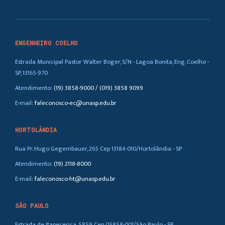
ENGENHEIRO COELHO
Estrada Municipal Pastor Walter Boger, S/N - Lagoa Bonita, Eng. Coelho -
SP, 13165-970
Atendimento:
(19) 3858-9000 / (019) 3858 9099
E-mail:
faleconosco-ec@unasp.edu.br
HORTOLÂNDIA
Rua Pr. Hugo Gegembauer, 265 Cep 13184-010/Hortolândia - SP
Atendimento:
(19) 2118-8000
E-mail:
faleconosco-ht@unasp.edu.br
SÃO PAULO
Estrada de Itapecerica, 5859 Cep 05858-001/São Paulo - SP