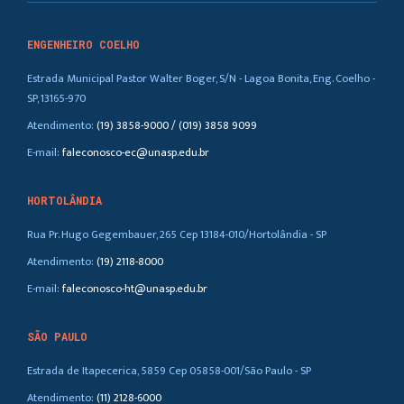
ENGENHEIRO COELHO
Estrada Municipal Pastor Walter Boger, S/N - Lagoa Bonita, Eng. Coelho -
SP, 13165-970
Atendimento:
(19) 3858-9000 / (019) 3858 9099
E-mail:
faleconosco-ec@unasp.edu.br
HORTOLÂNDIA
Rua Pr. Hugo Gegembauer, 265 Cep 13184-010/Hortolândia - SP
Atendimento:
(19) 2118-8000
E-mail:
faleconosco-ht@unasp.edu.br
SÃO PAULO
Estrada de Itapecerica, 5859 Cep 05858-001/São Paulo - SP
Atendimento:
(11) 2128-6000