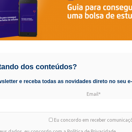
tando dos conteúdos?
sletter e receba todas as novidades direto no seu e-
Email*
Eu concordo em receber comunicaçõ
eus dados, eu concordo com a
Política de Privacidade
.