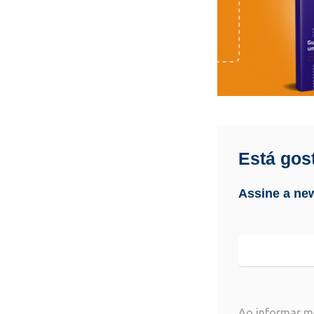
Está gos
Assine a new
Ao informar m