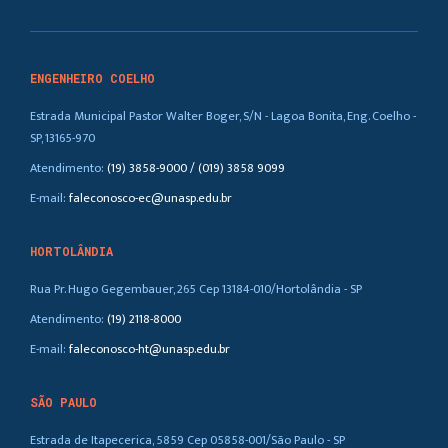
ENGENHEIRO COELHO
Estrada Municipal Pastor Walter Boger, S/N - Lagoa Bonita, Eng. Coelho -
SP, 13165-970
Atendimento:
(19) 3858-9000 / (019) 3858 9099
E-mail:
faleconosco-ec@unasp.edu.br
HORTOLÂNDIA
Rua Pr. Hugo Gegembauer, 265 Cep 13184-010/Hortolândia - SP
Atendimento:
(19) 2118-8000
E-mail:
faleconosco-ht@unasp.edu.br
SÃO PAULO
Estrada de Itapecerica, 5859 Cep 05858-001/São Paulo - SP