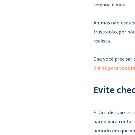
semana e mês.
Ah, mas não esqueç
frustração, por nã
realista.
E se você precisa
online para você m
Evite che
É fácil distrair-s
parou para contar 
período em que voc