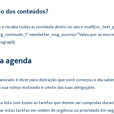
do dos conteúdos?
r e receba todas as novidade direto no seu e-mail![/vc_text
og_conteudo_1″ newsletter_msg_success=”Valeu por se inscr
ragraph]
a agenda
nizado é dizer para distração que você começou o dia saben
a a sua rotina motivado e ciente das suas obrigações.
a lista com todas as tarefas que devem ser cumpridas durante
ar estas tarefas em ordem de urgência ou prioridade. Em seg