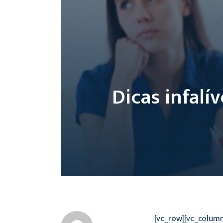
Dicas infalí
[vc_row][vc_colum