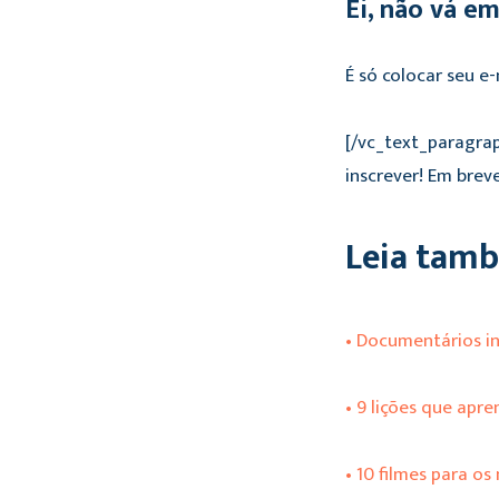
Ei, não vá e
É só colocar seu e
[/vc_text_paragra
inscrever! Em bre
Leia tam
• Documentários ins
• 9 lições que ap
• 10 filmes para os