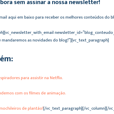
mbora sem assinar a nossa newsletter!
-mail aqui em baixo para receber os melhores conteúdos do b
ph][vc_newsletter_with_email newsletter_id=”blog_conteudo
ve mandaremos as novidades do blog!”][vc_text_paragraph]
bém:
piradores para assistir na Netflix.
rendemos com os filmes de animação.
 mochileiros de plantão!
[/vc_text_paragraph][/vc_column][/vc