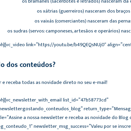
os brâmanes (sacerdotes e letrados) nasceram da
os xátrias (guerreiros) nasceram dos braço
os vaixás (comerciantes) nasceram das perna
os sudras (servos: camponeses, artesãos e operários) na
h][vc_video link=”https://youtu.be/b49QEQsNUj0″ align=”cen
do dos conteúdos?
r e receba todas as novidade direto no seu e-mail!
ph][vc_newsletter_with_email list_id=”47b58773cd”
ewsletter:gostando_conteudos_blog” return_type=”Mensage
tle=”Assine a nossa newsletter e receba as novidade do Blog 
og_conteudo_1″ newsletter_msg_success=”Valeu por se inscr