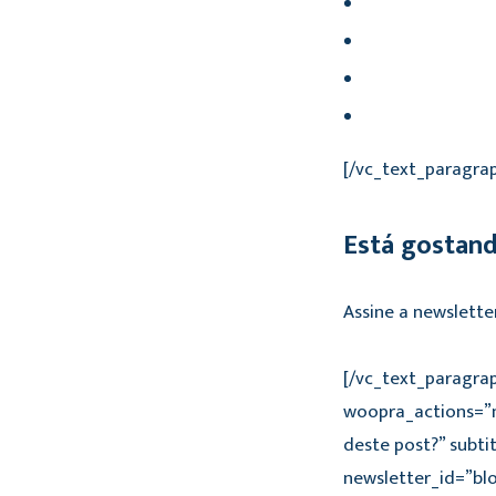
[/vc_text_paragrap
Está gostan
Assine a newslette
[/vc_text_paragra
woopra_actions=”n
deste post?” subti
newsletter_id=”bl