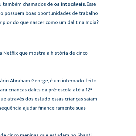
u também chamados de
os intocáveis
. Esse
ão possuem boas oportunidades de trabalho
r pior do que nascer como um dalit na Índia?
Netflix que mostra a história de cinco
sário Abraham George, é um internado feito
a crianças dalits da pré-escola até a 12ª
que através dos estudo essas crianças saiam
nsequência ajudar financeiramente suas
a de cinco meninas que estudam no Shanti