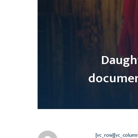
Daugh
document
[vc_row][vc_colum