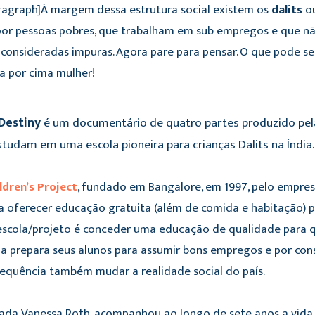
aragraph]À margem dessa estrutura social existem os
dalits
o
or pessoas pobres, que trabalham em sub empregos e que n
o consideradas impuras. Agora pare para pensar. O que pode se
da por cima mulher!
Destiny
é um documentário de quatro partes produzido pela 
tudam em uma escola pioneira para crianças Dalits na Índia.
ldren’s Project
, fundado em Bangalore, em 1997, pelo empre
 oferecer educação gratuita (além de comida e habitação) par
 escola/projeto é conceder uma educação de qualidade para 
la prepara seus alunos para assumir bons empregos e por co
nsequência também mudar a realidade social do país.
miada Vanessa Roth, acompanhou ao longo de sete anos a vid