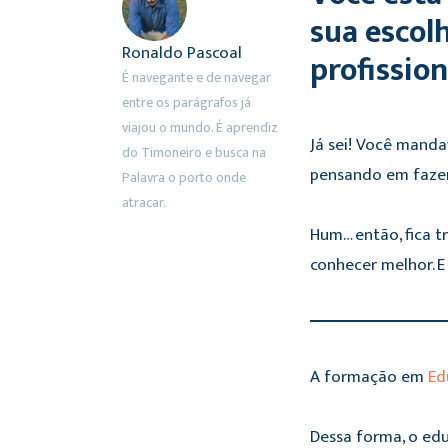
sua escol
Ronaldo Pascoal
profission
É navegante e de navegar
entre os parágrafos já
viajou o mundo. É aprendiz
Já sei! Você manda
do Timoneiro e busca na
pensando em fazer 
Palavra o porto onde
atracar.
Hum… então, fica t
conhecer melhor. E
A formação em
Ed
Dessa forma, o edu