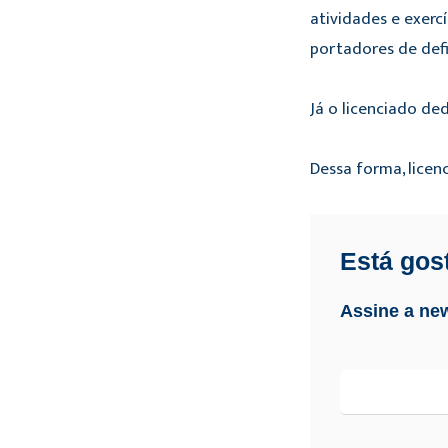
atividades e exerc
portadores de defi
Já o licenciado de
Dessa forma, licen
Está gos
Assine a new