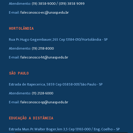
Atendimento:
(19) 3858-9000 / (019) 3858 9099
E-mail:
faleconosco-ec@unasp.edu.br
HORTOLÂNDIA
Rua Pr. Hugo Gegembauer, 265 Cep 13184-010/Hortolândia - SP
Atendimento:
(19) 2118-8000
E-mail:
faleconosco-ht@unasp.edu.br
SÃO PAULO
Estrada de Itapecerica, 5859 Cep 05858-001/São Paulo - SP
Atendimento:
(11) 2128-6000
E-mail:
faleconosco-sp@unasp.edu.br
EDUCAÇÃO A DISTÂNCIA
Estrada Mun. Pr. Walter Boger, km 3,5 Cep 13165-000 / Eng. Coelho – SP