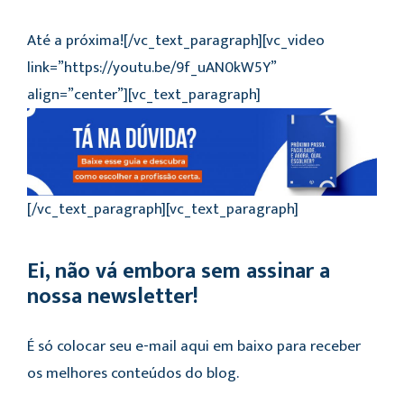
Até a próxima![/vc_text_paragraph][vc_video
link=”https://youtu.be/9f_uAN0kW5Y”
align=”center”][vc_text_paragraph]
[/vc_text_paragraph][vc_text_paragraph]
Ei, não vá embora sem assinar a
nossa newsletter!
É só colocar seu e-mail aqui em baixo para receber
os melhores conteúdos do blog.