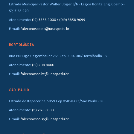
Estrada Municipal Pastor Walter Boger, S/N - Lagoa Bonita, Eng. Coelho -
SP, 13165-970
Atendimento:
(19) 3858-9000 / (019) 3858 9099
E-mail:
faleconosco-ec@unasp.edu.br
HORTOLÂNDIA
Rua Pr. Hugo Gegembauer, 265 Cep 13184-010/Hortolândia - SP
Atendimento:
(19) 2118-8000
E-mail:
faleconosco-ht@unasp.edu.br
SÃO PAULO
Estrada de Itapecerica, 5859 Cep 05858-001/São Paulo - SP
Atendimento:
(11) 2128-6000
E-mail:
faleconosco-sp@unasp.edu.br