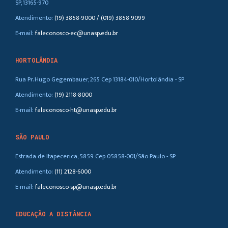
SP, 13165-970
Atendimento:
(19) 3858-9000 / (019) 3858 9099
E-mail:
faleconosco-ec@unasp.edu.br
HORTOLÂNDIA
Rua Pr. Hugo Gegembauer, 265 Cep 13184-010/Hortolândia - SP
Atendimento:
(19) 2118-8000
E-mail:
faleconosco-ht@unasp.edu.br
SÃO PAULO
Estrada de Itapecerica, 5859 Cep 05858-001/São Paulo - SP
Atendimento:
(11) 2128-6000
E-mail:
faleconosco-sp@unasp.edu.br
EDUCAÇÃO A DISTÂNCIA