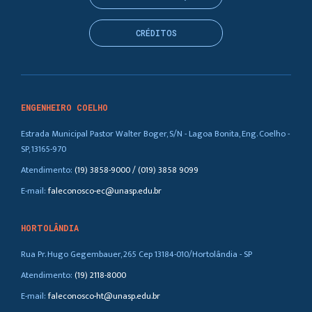
CRÉDITOS
ENGENHEIRO COELHO
Estrada Municipal Pastor Walter Boger, S/N - Lagoa Bonita, Eng. Coelho -
SP, 13165-970
Atendimento:
(19) 3858-9000 / (019) 3858 9099
E-mail:
faleconosco-ec@unasp.edu.br
HORTOLÂNDIA
Rua Pr. Hugo Gegembauer, 265 Cep 13184-010/Hortolândia - SP
Atendimento:
(19) 2118-8000
E-mail:
faleconosco-ht@unasp.edu.br