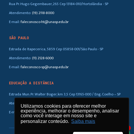
Rua Pr. Hugo Gegembauer, 265 Cep 13184-010/Hortolândia - SP
Atendimento:
(19) 2118-8000
E-mail:
faleconosco-ht@unasp.edu.br
SÃO PAULO
Estrada de Itapecerica, 5859 Cep 05858-001/São Paulo - SP
Atendimento:
(11) 2128-6000
E-mail:
faleconosco-sp@unasp.edu.br
EDUCAÇÃO A DISTÂNCIA
Estrada Mun. Pr. Walter Boger, km 3,5 Cep 13165-000 / Eng. Coelho – SP
Atendimento:
(019) 3858-5100 / 0800-770-0323
Utilizamos cookies para oferecer melhor
experiência, melhorar o desempenho, analisar
E-mail:
ead@unasp.br
como você interage em nosso site e
personalizar conteúdo.
Saiba mais
1