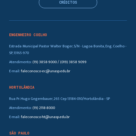
CRÉDITOS
ENGENHEIRO COELHO
Estrada Municipal Pastor Walter Boger, S/N - Lagoa Bonita, Eng. Coelho -
SP, 13165-970
Atendimento:
(19) 3858-9000 / (019) 3858 9099
E-mail:
faleconosco-ec@unasp.edu.br
HORTOLÂNDIA
Rua Pr. Hugo Gegembauer, 265 Cep 13184-010/Hortolândia - SP
Atendimento:
(19) 2118-8000
E-mail:
faleconosco-ht@unasp.edu.br
SÃO PAULO