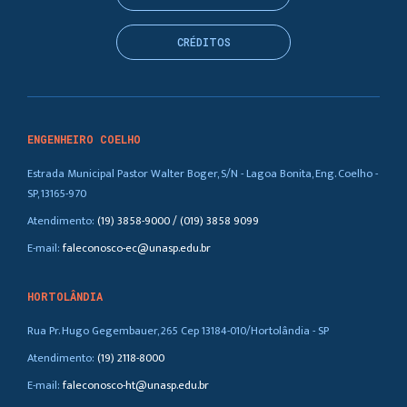
CRÉDITOS
ENGENHEIRO COELHO
Estrada Municipal Pastor Walter Boger, S/N - Lagoa Bonita, Eng. Coelho -
SP, 13165-970
Atendimento:
(19) 3858-9000 / (019) 3858 9099
E-mail:
faleconosco-ec@unasp.edu.br
HORTOLÂNDIA
Rua Pr. Hugo Gegembauer, 265 Cep 13184-010/Hortolândia - SP
Atendimento:
(19) 2118-8000
E-mail:
faleconosco-ht@unasp.edu.br