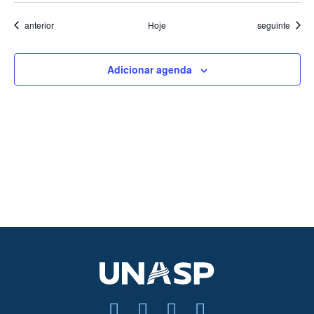
Eventos
Eventos
anterior
Hoje
seguinte
Adicionar agenda