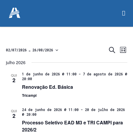
Pesqu
Na
Procurar
 - 
02/07/2026
26/08/2026
Lista
eventos
do
Selecione
e
julho 2026
a
vis
naveg
data.
Eve
1 de junho de 2026 @ 11:00
-
7 de agosto de 2026 @
QUI
2
20:00
de
Renovação Ed. Básica
visuai
Tricampi
de
24 de junho de 2026 @ 11:00
-
20 de julho de 2026
QUI
Event
2
@ 20:00
Processo Seletivo EAD M3 e TRI CAMPI para
2026/2