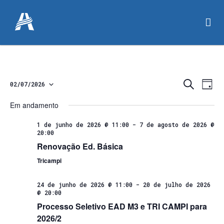
Pesqu
Na
Procurar
02/07/2026
Dia
eventos
Selecione
do
e
a
Em andamento
vis
naveg
data.
Eve
1 de junho de 2026 @ 11:00
-
7 de agosto de 2026 @
20:00
de
Renovação Ed. Básica
visuai
Tricampi
de
24 de junho de 2026 @ 11:00
-
20 de julho de 2026
Event
@ 20:00
Processo Seletivo EAD M3 e TRI CAMPI para
2026/2