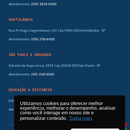
Atendimento:
(019) 3858-9000
HORTOLÂNDIA
Rua Pr. Hugo Gegembauer, 265 Cep 13184-010/Hortolândia - SP
Atendimento:
(019) 2118-8000
SÃO PAULO E UNIDADES
Estrada de Itapecerica, 5859 Cep 05858-001/São Paulo - SP
Atendimento:
(011) 2128-6000
EDUCAÇÃO A DISTÂNCIA
Estrada Mun. Pr. Walter Boger, km 3,5 Cep 13165-000 / Eng. Coelho – SP
Utilizamos cookies para oferecer melhor
experiência, melhorar o desempenho, analisar
Atendimento:
(019) 3858-9408
como você interage em nosso site e
personalizar conteúdo.
Saiba mais
1