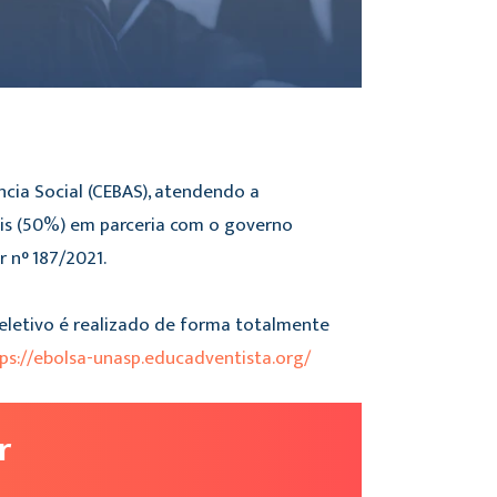
ncia Social (CEBAS), atendendo a
is (50%) em parceria com o governo
 n° 187/2021.
seletivo é realizado de forma totalmente
ps://ebolsa-unasp.educadventista.org/
r