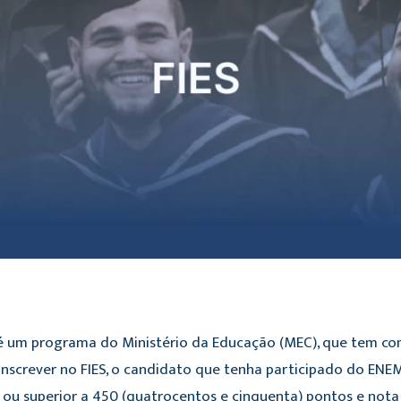
 é um programa do Ministério da Educação (MEC), que tem c
inscrever no FIES, o candidato que tenha participado do ENEM
 ou superior a 450 (quatrocentos e cinquenta) pontos e nota