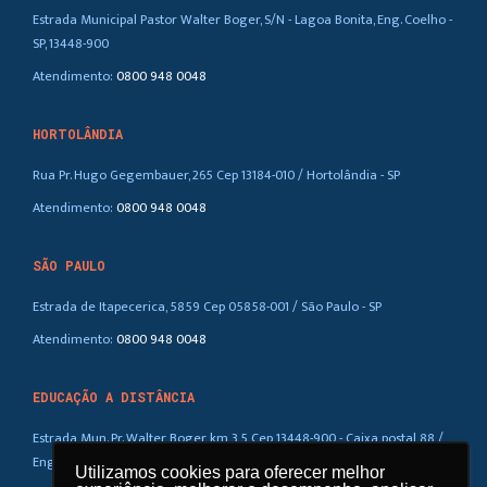
Estrada Municipal Pastor Walter Boger, S/N - Lagoa Bonita, Eng. Coelho -
SP, 13448-900
Atendimento:
0800 948 0048
HORTOLÂNDIA
Rua Pr. Hugo Gegembauer, 265 Cep 13184-010 / Hortolândia - SP
Atendimento:
0800 948 0048
SÃO PAULO
Estrada de Itapecerica, 5859 Cep 05858-001 / São Paulo - SP
Atendimento:
0800 948 0048
EDUCAÇÃO A DISTÂNCIA
Estrada Mun. Pr. Walter Boger, km 3,5 Cep 13448-900 - Caixa postal 88 /
Eng. Coelho – SP
Utilizamos cookies para oferecer melhor
Utilizamos cookies para oferecer melhor