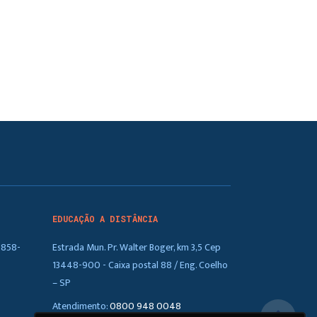
EDUCAÇÃO A DISTÂNCIA
5858-
Estrada Mun. Pr. Walter Boger, km 3,5 Cep
13448-900 - Caixa postal 88 / Eng. Coelho
– SP
Atendimento:
0800 948 0048
arrow_upward