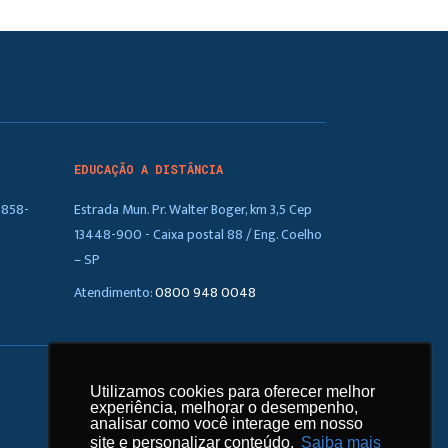
EDUCAÇÃO A DISTÂNCIA
5858-
Estrada Mun. Pr. Walter Boger, km 3,5 Cep
13448-900 - Caixa postal 88 / Eng. Coelho
– SP
Atendimento:
0800 948 0048
arrow_upward
Utilizamos cookies para oferecer melhor
Utilizamos cookies para oferecer melhor
experiência, melhorar o desempenho,
experiência, melhorar o desempenho,
1
analisar como você interage em nosso
analisar como você interage em nosso
site e personalizar conteúdo.
site e personalizar conteúdo.
Saiba mais
Saiba mais