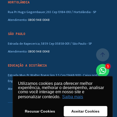
HORTOLÂNDIA
Rua Pr. Hugo Gegembauer, 265 Cep 13184-010 / Hortolândia - SP
Atendimento:
0800 948 0048
SÃO PAULO
Estrada de Itapecerica, 5859 Cep 05858-001 / São Paulo - SP
Atendimento:
0800 948 0048
arrow_upward
EDUCAÇÃO A DISTÂNCIA
1
Estrada Mun. Pr. Walter Boger, km 3,5 Cep 13448-900 - Caixa postal 88 /
Eng. Coelho – SP
Utilizamos cookies para oferecer melhor
Utilizamos cookies para oferecer melhor
experiência, melhorar o desempenho, analisar
experiência, melhorar o desempenho, analisar
Atendimento:
0800 948 0048
como você interage em nosso site e
como você interage em nosso site e
personalizar conteúdo.
personalizar conteúdo.
Saiba mais
Saiba mais
Recusar Cookies
Recusar Cookies
Aceitar Cookies
Aceitar Cookies