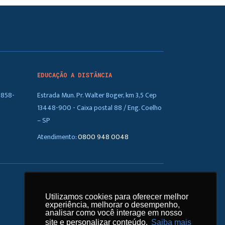
EDUCAÇÃO A DISTÂNCIA
5858-
Estrada Mun. Pr. Walter Boger, km 3,5 Cep
13448-900 - Caixa postal 88 / Eng. Coelho
– SP
Atendimento:
0800 948 0048
arrow_upward
Utilizamos cookies para oferecer melhor
Utilizamos cookies para oferecer melhor
experiência, melhorar o desempenho,
experiência, melhorar o desempenho,
1
analisar como você interage em nosso
analisar como você interage em nosso
site e personalizar conteúdo.
site e personalizar conteúdo.
Saiba mais
Saiba mais