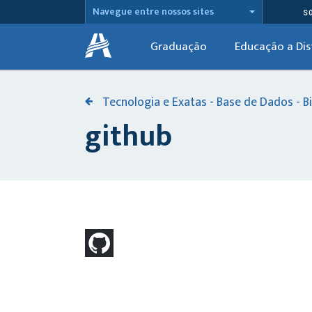
Navegue entre nossos sites
S
Graduação
Educação a Dis
Tecnologia e Exatas - Base de Dados - Bi
github